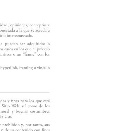
idad, opiniones, conceptos e
onectada a la que se acceda a
itio interconectado.
ue puedan ser adquiridos o
s casos en los que el proceso
intivos o un “frame” con los
 hyperlink, framing o vínculo
des y fines para los que está
l Sitio Web así como de los
a moral y buenas costumbres
 de Uso.
e prohibido y, por tanto, sus
b y de su contenido con fines