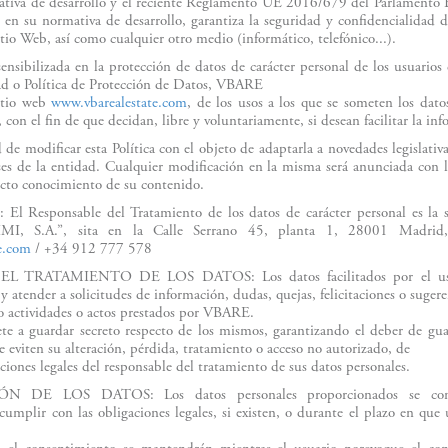
tiva de desarrollo y el reciente Reglamento UE 2016/679 del Parlamento 
n su normativa de desarrollo, garantiza la seguridad y confidencialidad de
Sitio Web, así como cualquier otro medio (informático, telefónico...).
sibilizada en la protección de datos de carácter personal de los usuarios 
dad o Política de Protección de Datos, VBARE
sitio web
www.vbarealestate.com
, de los usos a los que se someten los dato
con el fin de que decidan, libre y voluntariamente, si desean facilitar la inf
de modificar esta Política con el objeto de adaptarla a novedades legislativas
reses de la entidad. Cualquier modificación en la misma será anunciada con l
ecto conocimiento de su contenido.
l Responsable del Tratamiento de los datos de carácter personal es 
, S.A.”, sita en la Calle Serrano 45, planta 1, 28001 Madrid,
e.com
/ +34 912 777 578
L TRATAMIENTO DE LOS DATOS: Los datos facilitados por el usuar
 y atender a solicitudes de información, dudas, quejas, felicitaciones o sugere
s o actividades o actos prestados por VBARE.
a guardar secreto respecto de los mismos, garantizando el deber de guar
 eviten su alteración, pérdida, tratamiento o acceso no autorizado, de
ciones legales del responsable del tratamiento de sus datos personales.
 DE LOS DATOS: Los datos personales proporcionados se conse
cumplir con las obligaciones legales, si existen, o durante el plazo en que