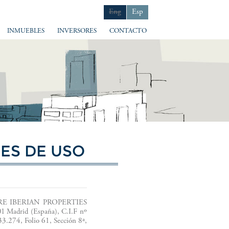
Eng
Esp
INMUEBLES
INVERSORES
CONTACTO
ES DE USO
 VBARE IBERIAN PROPERTIES
001 Madrid
(España), C.I.F nº
3.274, Folio 61, Sección 8ª,