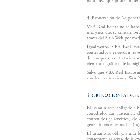
naturaleza que pudieran deri
d. Exoneración de Responsabi
VBA Real Estate no se hace 
imágenes que se emitan, publ
través del Sitio Web por medi
Igualmente, VBA Real Esta
contratados a terceros a tra
de compra o contratación se
elementos gráficos de la pág
Salvo que VBA Real Estate as
similar en dirección al Sitio
4. OBLIGACIONES DE L
El usuario está obligado a h
concebido. En particular, 
contenidos y servicios, de
generalmente aceptadas, (iii)
El usuario se obliga a usar 
consecuencias serán de la ex