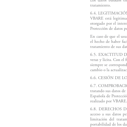
Los datos basados e
tratamiento.
6.4. LEGITIMACI
VBARE está legitimad
otorgado por el intere
Protección de datos pe
En caso de que el usu
el hecho de haber fac
tratamiento de sus dat
6.5. EXACTITUD DE 
veraz y lícita. Con el 
siempre se correspond
cambio o la actualiza
6.6. CESIÓN DE LOS D
6.7. COMPROBACIÓN 
tratando sus datos de
Española de Protecció
realizado por VBARE
6.8. DERECHOS DE LO
acceso a sus datos per
limitación del tratam
portabilidad de los da