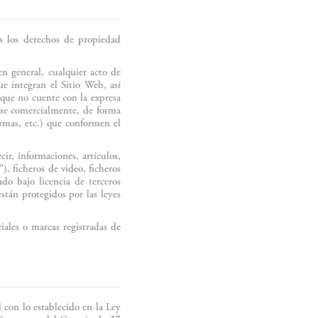
os los derechos de propiedad
n general, cualquier acto de
ue integran el Sitio Web, así
 que no cuente con la expresa
irse comercialmente, de forma
ormas, etc.) que conformen el
ir, informaciones, artículos,
), ficheros de video, ficheros
do bajo licencia de terceros
stán protegidos por las leyes
ales o marcas registradas de
n lo establecido en la Ley