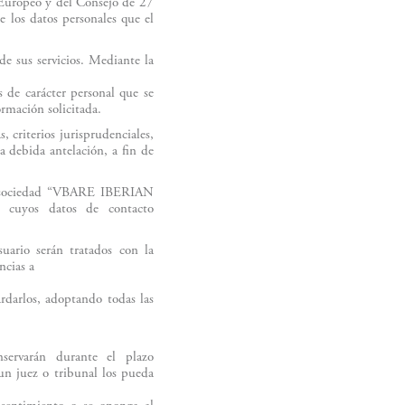
Europeo y del Consejo de 27
 los datos personales que el
de sus servicios. Mediante la
s de carácter personal que se
ormación solicitada.
, criterios jurisprudenciales,
a debida antelación, a fin de
la sociedad “VBARE IBERIAN
 cuyos datos de contacto
io serán tratados con la
ncias a
darlos, adoptando todas las
rvarán durante el plazo
 un juez o tribunal los pueda