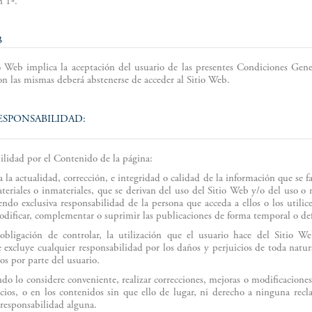
 1ª.
B
o Web implica la aceptación del usuario de las presentes Condiciones Gene
on las mismas deberá abstenerse de acceder al Sitio Web.
ESPONSABILIDAD:
ilidad por el Contenido de la página:
la actualidad, corrección, e integridad o calidad de la información que se f
teriales o inmateriales, que se derivan del uso del Sitio Web y/o del uso o
iendo exclusiva responsabilidad de la persona que acceda a ellos o los utili
dificar, complementar o suprimir las publicaciones de forma temporal o def
bligación de controlar, la utilización que el usuario hace del Sitio Web
excluye cualquier responsabilidad por los daños y perjuicios de toda natu
dos por parte del usuario.
o lo considere conveniente, realizar correcciones, mejoras o modificacione
icios, o en los contenidos sin que ello de lugar, ni derecho a ninguna re
responsabilidad alguna.