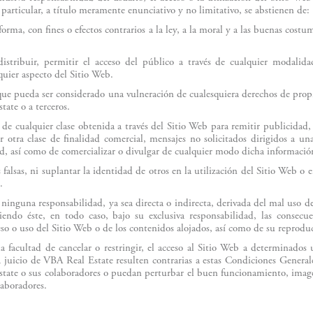
 particular, a título meramente enunciativo y no limitativo, se abstienen de:
forma, con fines o efectos contrarios a la ley, a la moral y a las buenas cos
istribuir, permitir el acceso del público a través de cualquier modalid
quier aspecto del Sitio Web.
que pueda ser considerado una vulneración de cualesquiera derechos de propi
tate o a terceros.
e cualquier clase obtenida a través del Sitio Web para remitir publicidad
r otra clase de finalidad comercial, mensajes no solicitados dirigidos a u
d, así como de comercializar o divulgar de cualquier modo dicha informació
alsas, ni suplantar la identidad de otros en la utilización del Sitio Web o e
.
inguna responsabilidad, ya sea directa o indirecta, derivada del mal uso d
endo éste, en todo caso, bajo su exclusiva responsabilidad, las consecu
eso o uso del Sitio Web o de los contenidos alojados, así como de su reprod
a facultad de cancelar o restringir, el acceso al Sitio Web a determinados 
 juicio de VBA Real Estate resulten contrarias a estas Condiciones General
tate o sus colaboradores o puedan perturbar el buen funcionamiento, image
laboradores.