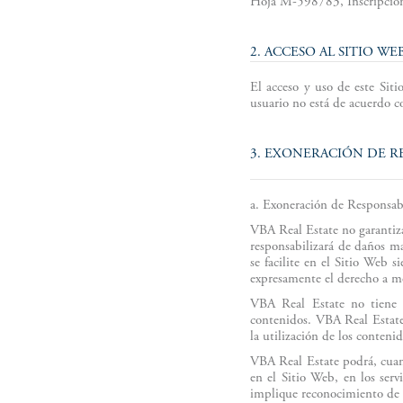
Hoja M-598783, Inscripción
2. ACCESO AL SITIO WE
El acceso y uso de este Siti
usuario no está de acuerdo c
3. EXONERACIÓN DE R
a. Exoneración de Responsab
VBA Real Estate no garantiza 
responsabilizará de daños ma
se facilite en el Sitio Web s
expresamente el derecho a mo
VBA Real Estate no tiene o
contenidos. VBA Real Estate 
la utilización de los conteni
VBA Real Estate podrá, cuand
en el Sitio Web, en los serv
implique reconocimiento de 