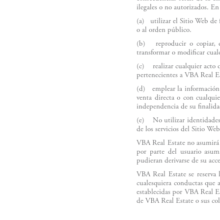
ilegales o no autorizados. En
(a) utilizar el Sitio Web de 
o al orden público.
(b) reproducir o copiar, d
transformar o modificar cual
(c) realizar cualquier acto 
pertenecientes a VBA Real Es
(d) emplear la información d
venta directa o con cualquie
independencia de su finalida
(e) No utilizar identidades f
de los servicios del Sitio Web
VBA Real Estate no asumirá n
por parte del usuario asumi
pudieran derivarse de su acc
VBA Real Estate se reserva l
cualesquiera conductas que a
establecidas por VBA Real Es
de VBA Real Estate o sus co