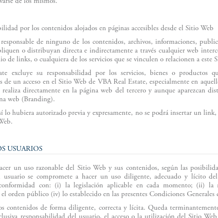
varse de los mismos.
lidad por los contenidos alojados en páginas accesibles desde el Sitio Web
responsable de ninguno de los contenidos, archivos, informaciones, public
iquen o distribuyan directa e indirectamente a través cualquier web interc
o de links, o cualquiera de los servicios que se vinculen o relacionen a este S
te excluye su responsabilidad por los servicios, bienes o productos q
vés de un acceso en el Sitio Web de VBA Real Estate, especialmente en aquello
 realiza directamente en la página web del tercero y aunque aparezcan dist
ina web (Branding).
í lo hubiera autorizado previa y expresamente, no se podrá insertar un link,
 Web.
OS USUARIOS
acer un uso razonable del Sitio Web y sus contenidos, según las posibilida
el usuario se compromete a hacer un uso diligente, adecuado y lícito de
 conformidad con: (i) la legislación aplicable en cada momento; (ii) l
 el orden público (iv) lo establecido en las presentes Condiciones Generales
los contenidos de forma diligente, correcta y lícita. Queda terminantement
clusiva responsabilidad del usuario, el acceso o la utilización del Sitio We