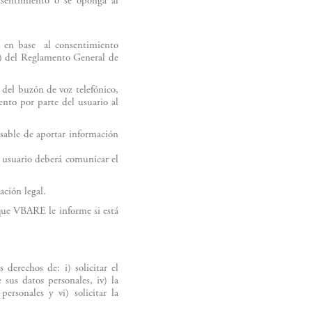
nsentimiento o se oponga al
os en base al consentimiento
 a) del Reglamento General de
 del buzón de voz telefónico,
ento por parte del usuario al
e de aportar información
l usuario deberá comunicar el
ción legal.
 VBARE le informe si está
rechos de: i) solicitar el
e sus datos personales, iv) la
ersonales y vi) solicitar la