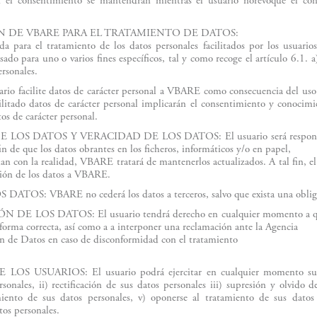
n el consentimiento se mantendrán mientras el usuario norevoque el co
ÓN DE VBARE PARA EL TRATAMIENTO DE DATOS:
a para el tratamiento de los datos personales facilitados por los usuari
sado para uno o varios fines específicos, tal y como recoge el artículo 6.1.
rsonales.
ario facilite datos de carácter personal a VBARE como consecuencia del uso
ilitado datos de carácter personal implicarán el consentimiento y conocimi
os de carácter personal.
LOS DATOS Y VERACIDAD DE LOS DATOS: El usuario será responsabl
fin de que los datos obrantes en los ficheros, informáticos y/o en papel,
an con la realidad, VBARE tratará de mantenerlos actualizados. A tal fin, e
ción de los datos a VBARE.
ATOS: VBARE no cederá los datos a terceros, salvo que exista una obliga
DE LOS DATOS: El usuario tendrá derecho en cualquier momento a que
 forma correcta, así como a a interponer una reclamación ante la Agencia
n de Datos en caso de disconformidad con el tratamiento
.
S USUARIOS: El usuario podrá ejercitar en cualquier momento sus de
sonales, ii) rectificación de sus datos personales iii) supresión y olvido d
iento de sus datos personales, v) oponerse al tratamiento de sus datos p
tos personales.