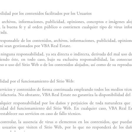
lidad por los contenidos facilitados por los Usuarios
, archivos, informaciones, publicidad, opiniones, conceptos e imágenes alo
l, la buena fe y al orden público o contienen cualquier tipo de virus inf
rada.
esponsable de los contenidos, archivos, informaciones, publicidad, opinio
ni sean gestionados por VBA Real Estate.
inguna responsabilidad, ya sea directa o indirecta, derivada del mal uso d
endo éste, en todo caso, bajo su exclusiva responsabilidad, las consecu
eso o uso del Sitio Web o de los contenidos alojados, así como de su reprod
lidad por el funcionamiento del Sitio Web:
ervicios y contenidos de forma continuada empleando todos los medios técnic
tisfactoria. No obstante, VBA Real Estate no garantiza la disponibilidad del
lquier responsabilidad por los daños y perjuicios de toda naturaleza que 
uidad del funcionamiento del Sitio Web. En cualquier caso, VBA Real Esta
establecer sus servicios en caso de fallo técnico.
ntrolar, la ausencia de virus o elementos en los contenidos, que puedan
 usuarios que visiten el Sitio Web, por lo que no responderá de los daño