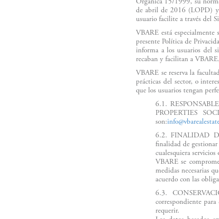
Orgánica 15/1999, su norma
de abril de 2016 (LOPD) y e
usuario facilite a través del 
VBARE está especialmente sen
presente Política de Privaci
informa a los usuarios del 
recaban y facilitan a VBARE, 
VBARE se reserva la facultad 
prácticas del sector, o inte
que los usuarios tengan perf
6.1. RESPONSABLE: E
PROPERTIES SOCIMI
son:
info@vbarealestat
6.2. FINALIDAD DE
finalidad de gestionar
cualesquiera servicio
VBARE se compromete 
medidas necesarias que
acuerdo con las obliga
6.3. CONSERVACIÓN
correspondiente para 
requerir.