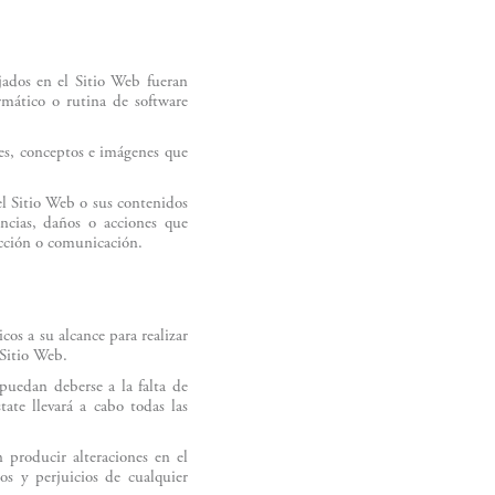
jados en el Sitio Web fueran
ormático o rutina de software
nes, conceptos e imágenes que
el Sitio Web o sus contenidos
encias, daños o acciones que
ucción o comunicación.
os a su alcance para realizar
 Sitio Web.
puedan deberse a la falta de
te llevará a cabo todas las
 producir alteraciones en el
s y perjuicios de cualquier