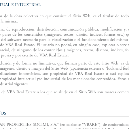
TUAL E INDUSTRIAL
de la obra colectiva en que consiste el Sitio Web, es el titular de tod
e la misma..
rma de reproducción, distribución, comunicación pública, modificación y, e
o parte de los contenidos (imágenes, textos, diseño, índices, formas etc.) q
 del software necesario para la visualización o el funcionamiento del mismo
a de VBA Real Estate. El usuario no podrá, en ningún caso, explotar o serv
 parcial, de ninguno de los contenidos (imágenes, textos, diseños, índices, f
 previa y por escrito de VBA Real Estate.
clusión y de forma no limitativa, que forman parte de este Sitio Web, es dec
 imágenes, diseño e imagen del Sitio Web (apariencia externa o “look and feel”
plicaciones informáticas, son propiedad de VBA Real Estate o está explota
 propiedad intelectual y/o industrial de los mencionados contenidos. Estos e
dustrial vigentes.
s de VBA Real Estate a los que se alude en el Sitio Web son marcas comerci
TOS
N PROPERTIES SOCIMI, S.A.” (en adelante “VBARE”), de conformidad co