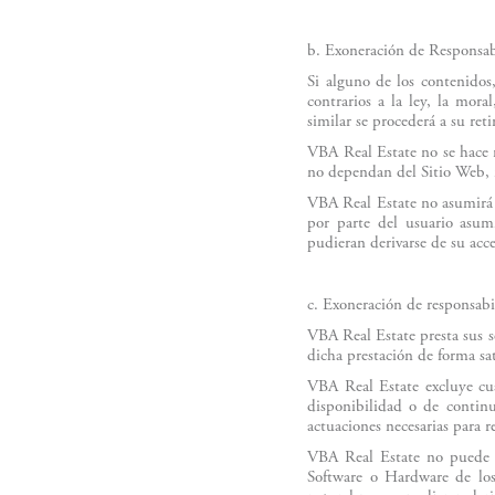
b. Exoneración de Responsabi
Si alguno de los contenidos
contrarios a la ley, la mora
similar se procederá a su reti
VBA Real Estate no se hace r
no dependan del Sitio Web, 
VBA Real Estate no asumirá n
por parte del usuario asumi
pudieran derivarse de su acc
c. Exoneración de responsabi
VBA Real Estate presta sus s
dicha prestación de forma sa
VBA Real Estate excluye cua
disponibilidad o de contin
actuaciones necesarias para re
VBA Real Estate no puede co
Software o Hardware de los